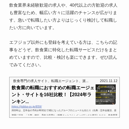
飲食業界未経験歓迎の求人や、40代以上の方歓迎の求人
も豊富なため、幅広い方々に活躍のチャンスが広がりま
す。急いで転職したい方よりはじっくり検討して転職し
たい方に向いています。
エフジョブ以外にも登録を考えている方は、こちらの記
事をどうぞ。飲食業に特化した転職サービスだけをまと
めていますので、比較・検討も楽にできます。ぜひ読ん
でみてください。
飲食専門の求人サイト、転職エージェント、派...
2021.11.12
飲食業の転職におすすめの転職エージェ
ント・サイトを16社比較！【2024年ラ
ンキン...
https://jsbba-cs.jp/859/
2023年は、忘年会の予約が昨対比で3倍になったグループのニュースも出たり（出典：忘年会復活、居
酒屋に活況 「５類」移行、予約３倍増も：時事ドットコム）インバウンドも復活したりと、飲食業界
も顧客も久々の笑顔を取り戻しています。コロナ禍において飲食業界従...