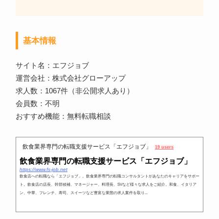
基本情報
サイト名：エフジョブ
運営会社：株式会社グローアップ
求人数：1067件（非公開求人あり）
会員数：不明
おすすめ機能：無料転職相談
飲食業界専門の転職支援サービス「エフジョブ」
19 users
飲食業界専門の転職支援サービス「エフジョブ」
https://www.fs-job.net
飲食店への転職なら「エフジョブ」。飲食業界専門の転職コンサルタントがあなたのキャリアをサポー
ト。飲食店の店長、幹部候補、マネージャー、料理長、SVなど様々な求人をご紹介。和食、イタリア
ン、中華、フレンチ、寿司、スイーツなど豊富な業態の求人案件を取り...