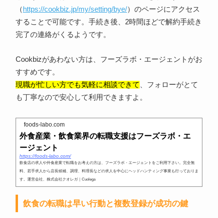
（
https://cookbiz.jp/my/setting/bye/
）のページにアクセス
することで可能です。手続き後、2時間ほどで解約手続き
完了の連絡がくるようです。
Cookbizがあわない方は、フーズラボ・エージェントがお
すすめです。
現職が忙しい方でも気軽に相談できて
、フォローがとて
も丁寧なので安心して利用できますよ。
foods-labo.com
外食産業・飲食業界の転職支援はフーズラボ・エ
ージェント
https://foods-labo.com/
飲食店の求人や外食産業で転職をお考えの方は、フーズラボ・エージェントをご利用下さい。完全無
料、若手求人から店長候補、調理、料理長などの求人を中心にヘッドハンティング事業も行っておりま
す。運営会社、株式会社クオレガ｜Cuolega
飲食の転職は早い行動と複数登録が成功の鍵