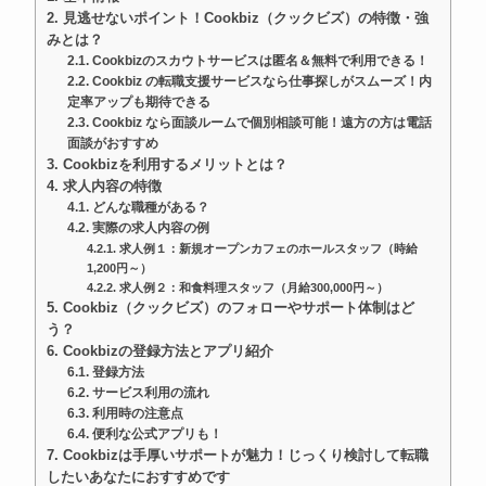
見逃せないポイント！Cookbiz（クックビズ）の特徴・強
みとは？
Cookbizのスカウトサービスは匿名＆無料で利用できる！
Cookbiz の転職支援サービスなら仕事探しがスムーズ！内
定率アップも期待できる
Cookbiz なら面談ルームで個別相談可能！遠方の方は電話
面談がおすすめ
Cookbizを利用するメリットとは？
求人内容の特徴
どんな職種がある？
実際の求人内容の例
求人例１：新規オープンカフェのホールスタッフ（時給
1,200円～）
求人例２：和食料理スタッフ（月給300,000円～）
Cookbiz（クックビズ）のフォローやサポート体制はど
う？
Cookbizの登録方法とアプリ紹介
登録方法
サービス利用の流れ
利用時の注意点
便利な公式アプリも！
Cookbizは手厚いサポートが魅力！じっくり検討して転職
したいあなたにおすすめです