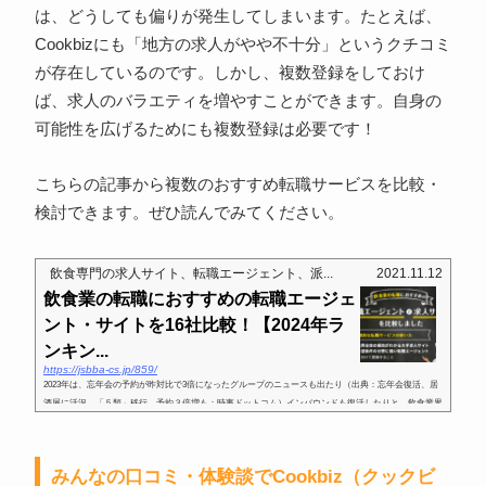
は、どうしても偏りが発生してしまいます。たとえば、
Cookbizにも「地方の求人がやや不十分」というクチコミ
が存在しているのです。しかし、複数登録をしておけ
ば、求人のバラエティを増やすことができます。自身の
可能性を広げるためにも複数登録は必要です！
こちらの記事から複数のおすすめ転職サービスを比較・
検討できます。ぜひ読んでみてください。
飲食専門の求人サイト、転職エージェント、派...
2021.11.12
飲食業の転職におすすめの転職エージェ
ント・サイトを16社比較！【2024年ラ
ンキン...
https://jsbba-cs.jp/859/
2023年は、忘年会の予約が昨対比で3倍になったグループのニュースも出たり（出典：忘年会復活、居
酒屋に活況 「５類」移行、予約３倍増も：時事ドットコム）インバウンドも復活したりと、飲食業界
も顧客も久々の笑顔を取り戻しています。コロナ禍において飲食業界従...
みんなの口コミ・体験談でCookbiz（クックビ