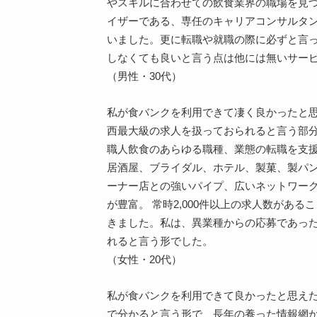
やスキルに合わせての飲食業界の職場を見
イザーである、専任のキャリアコンサルタ
いました。更に転職や就職の際に必ずと言
しなくても良いと言う点は他には無いサー
（男性・30代）
私が食バンクを利用できて凄く良かったと
西最大級の求人を扱っておられると言う部
職人飲食のあらゆる職種、業態の転職を支援
居酒屋、ブライダル、ホテル、製菓、製パ
ーナー店との強いパイプ、広いネットワー
が豊富。 常時2,000件以上の求人数があ
きました。私は、異業種からの応募であっ
れると言う形でした。
（女性・20代）
私が食バンクを利用できて良かったと思え
で分かると言う形で、長年の養った情報網