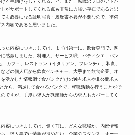
つける手助けをしてくれること。また、転職のプロのアドバ
ントがサポートしてくれる点も非常に力強い存在であると思
っても必要になる証明写真・履歴書不要が不要なので、準備
ビス内容であると思いました。
思った内容につきましては、まずは第一に、飲食専門で、関
分に感激しました。料理人、サービス職、パティシエ、パン
。 カフェ、レストラン（イタリアン、フレンチ）、和食、
ンなどの個人店から飲食ベンチャー、大手まで飲食企業、オ
クを活かした情報網で食バンクだけの独占求人や非公開求人
ることから、満足して食べるバンクで、就職活動を行うことがで
たのですが、手厚い求人が異業種からの求人もカバーしてく
た内容につきましては、働く前に、どんな職場か、内部情報
から、求人票では情報が掴めない、企業のスタンス、オーナ