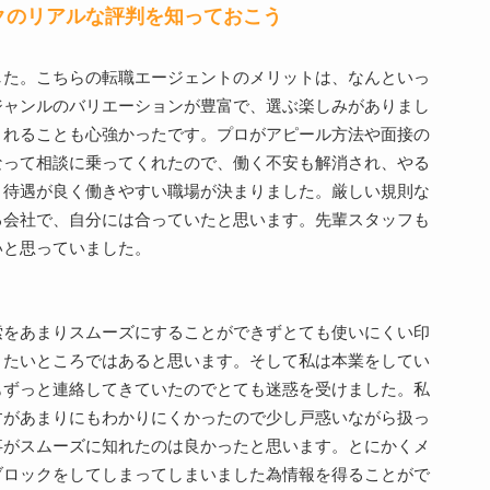
クのリアルな評判を知っておこう
した。こちらの転職エージェントのメリットは、なんといっ
ジャンルのバリエーションが豊富で、選ぶ楽しみがありまし
くれることも心強かったです。プロがアピール方法や面接の
なって相談に乗ってくれたので、働く不安も解消され、やる
、待遇が良く働きやすい職場が決まりました。厳しい規則な
る会社で、自分には合っていたと思います。先輩スタッフも
いと思っていました。
索をあまりスムーズにすることができずとても使いにくい印
きたいところではあると思います。そして私は本業をしてい
もずっと連絡してきていたのでとても迷惑を受けました。私
すがあまりにもわかりにくかったので少し戸惑いながら扱っ
事がスムーズに知れたのは良かったと思います。とにかくメ
ブロックをしてしまってしまいました為情報を得ることがで