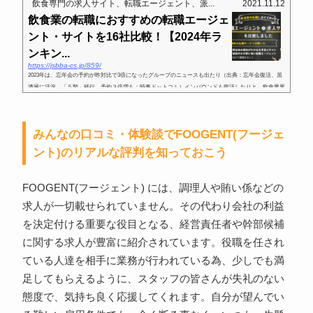
飲食専門の求人サイト、転職エージェント、派...
2021.11.12
飲食業の転職におすすめの転職エージェ
ント・サイトを16社比較！【2024年ラ
ンキン...
https://jsbba-cs.jp/859/
2023年は、忘年会の予約が昨対比で3倍になったグループのニュースも出たり（出典：忘年会復活、居
酒屋に活況 「５類」移行、予約３倍増も：時事ドットコム）インバウンドも復活したりと、飲食業界
も顧客も久々の笑顔を取り戻しています。コロナ禍において飲食業界従...
みんなの口コミ・体験談でFOOGENT(フージェ
ント)のリアルな評判を知っておこう
FOOGENT(フージェント) には、調理人や賄い係などの
求人が一切載せられていません。その代わり会社の利益
を決定付ける重要な役目となる、経営責任者や幹部候補
に関する求人が豊富に紹介されています。役職を任され
ている人達を相手に業務が行われている為、少しでも満
足してもらえるように、スタッフの皆さんが失礼のない
態度で、気持ち良く応援してくれます。自分が望んでい