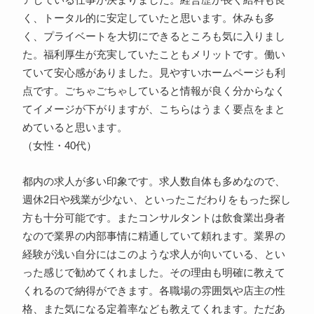
アしている仕事が決まりました。経営歴が長く給料も良
く、トータル的に安定していたと思います。休みも多
く、プライベートを大切にできるところも気に入りまし
た。福利厚生が充実していたこともメリットです。働い
ていて安心感がありました。見やすいホームページも利
点です。ごちゃごちゃしていると情報が良く分からなく
てイメージが下がりますが、こちらはうまく要点をまと
めていると思います。
（女性・40代）
都内の求人が多い印象です。求人数自体も多めなので、
週休2日や残業が少ない、といったこだわりをもった探し
方も十分可能です。またコンサルタントは飲食業出身者
なので業界の内部事情に精通していて頼れます。業界の
経験が浅い自分にはこのような求人が向いている、とい
った感じで勧めてくれました。その理由も明確に教えて
くれるので納得ができます。各職場の雰囲気や店主の性
格、また気になる定着率なども教えてくれます。ただあ