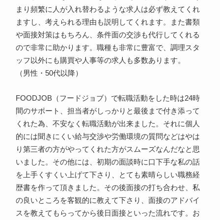
まり頻繁に人が入れ替わるような求人は必ず教えてくれ
ますし、考えられる理由も説明してくれます。また書類
や面接対策はもちろん、条件面の交渉も代行してくれる
ので非常に助かります。職種も非常に豊富で、調理スタ
ッフ以外にも購買や人事等の求人も多数あります。
（男性・50代以降）
FOODJOB（フードジョブ）で転職活動をした時は24時
間のサポート、担当者がしっかりと最後まで付き添って
くれた為、不安なく転職活動が出来ました。それに個人
的には聞きにくい給与交渉や労働環境の質問などはやは
り第三者の方がやってくれた方がスムーズなんだなと思
いました。その他には、初期の面談時に口下手な私の話
を上手くすくい上げて下さり、とても素晴らしい職務経
歴書を作って頂きました。その後面接の打ち合わせ、私
の良いところを客観的に教えて下さり、面接のアドバイ
スを教えてもらってから後日面接といった流れです。お