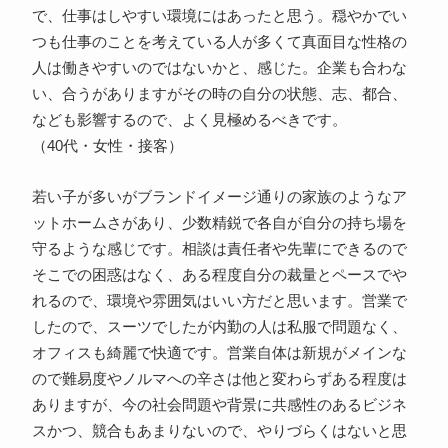
で、仕事はしやすい環境にはあったと思う。穏やかでい
つも仕事のことを考えている人が多くて真面目な性格の
人は働きやすいのではないかと、感じた。企業も合わな
い、合うがありますがその時の自分の状態、志、都合、
なども影響するので、よく見極めるべきです。
（40代・女性・接客）
若い子が多いがブランドイメージ通りの家族のようなア
ットホームさがあり、少数精鋭で各自が自分の持ち場を
守るような感じです。相談は責任者や先輩にできるので
そこでの困惑はなく、ある程度自分の裁量とペースでや
れるので、環境や雰囲気はいい方だと思います。営業で
したので、スーツでしたが内勤の人は私服で問題なく、
オフィスも綺麗で快適です。営業自体は新規がメインな
ので難易度やノルマへの辛さは他と変わらずある程度は
ありますが、今の社会問題や背景に共感性のあるビジネ
スかつ、競合もあまりないので、やりづらくはないと思