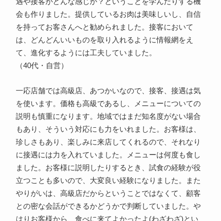
遇や接客がどんな感じか？ということを学んだりする機
会も作りました。提供しているお肉は美味しいし、自信
を持ってお客さんへと勧められました。接客において
は、どんどんいいものを取り入れるように情報網をえ
て、進化するようには工夫していました。
（40代・自営）
一応店舗では高級店、あつかいなので、接客、接遇は気
を使います。価格も高級であるし、メニューについての
説明も慎重になります。地域ではまだ知名度がない場合
もあり、そういう対応にも力をいれました。お客様は、
珍しさもあり、楽しみに来店してくれるので、それなり
に接遇には力を入れていました。メニューは何度も食し
ました。お客様に説明したりするとき、試食の経験が役
立つことも多いので、大変良い経験になりました。また
やりがいは、高級店だからということではなくて、顧客
との密な会話ができるかどうかで判断していました。や
はりお客様から、食べに来てよかったよ(わざわざ)とい