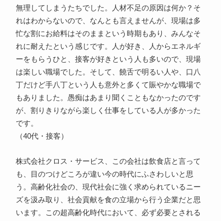
無理してしまうたちでした。人材不足の原因は何か？そ
れはわからないので、なんとも言えませんが、現場は多
忙な割にお給料はそのままという時期もあり、みんなそ
れに耐えたという感じです。人が好き、人からエネルギ
ーをもらうひと、接客が好きという人も多いので、現場
は楽しい職場でした。そして、饒舌で明るい人や、口八
丁だけど手八丁という人も意外と多くて賑やかな職場で
もありました。愚痴はあまり聞くこともなかったのです
が、割りきりながら楽しく仕事をしている人が多かった
です。
（40代・接客）
株式会社クロス・サービス、この会社は飲食店と言って
も、目のつけどころが違い今の時代にふさわしいと思
う。高齢化社会の、現代社会に強く求められているニー
ズを汲み取り、社会貢献を食の立場から行う企業だと思
います。この超高齢化時代において、必ず必要とされる