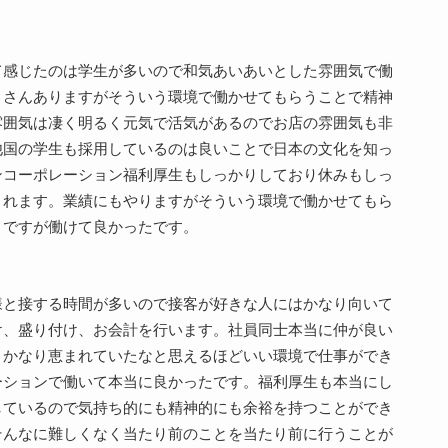
て感じたのは学生が多いので和気あいあいとした雰囲気で働
くさんありますがそういう環境で働かせてもらうことで精神
雰囲気は凄く明るく元気で活気があるのでお店の雰囲気も非
他国の学生も採用しているのは良いことで日本の文化を知っ
ンコーポレーション福利厚生もしっかりしており休みもしっ
されます。業績にもやりますがそういう環境で働かせてもら
くですが働けて良かったです。
様と接する時間が多いので接客が好きな人にはかなり向いて
け、盛り付け、お会計を行います。社員同士本当に仲が良い
。かなり恵まれていたなと思えるほどいい環境で仕事ができ
ーションで働いて本当に良かったです。福利厚生も本当にし
しているので気持ち的にも精神的にも余裕を持つことができ
そんなに難しくなく当たり前のことを当たり前に行うことが