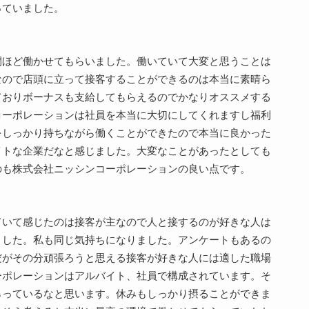
っていました。
間ほど働かせてもらいました。働いていて大変と思うことは
なので店頭に立って接客することができるのは本当に素晴ら
ておりボーナスも支給してもらえるのでかなりオススメする
コーポレーションは社員を本当に大切にしてくれますし福利
をしっかり持ちながら働くことができたので本当に良かった
イトな企業だなと感じました。大変なことがあったとしても
のも株式会社ニッシンコーポレーションの良い点です。
ていて感じたのは接客が主なので人と接するのが好きな人は
ました。私も同じ気持ちになりました。アンケートもあるの
だがその分頑張ろうと思える接客が好きな人には適した職場
ーポレーションはアルバイト、社員で構成されています。そ
らっているなと思います。休みもしっかり摂ることができま