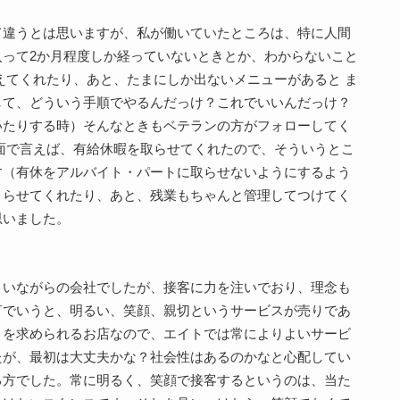
て違うとは思いますが、私が働いていたところは、特に人間
って2か月程度しか経っていないときとか、わからないこと
えてくれたり、あと、たまにしか出ないメニューがあると ま
して、どういう手順でやるんだっけ？これでいいんだっけ？
いたりする時）そんなときもベテランの方がフォローしてく
面で言えば、有給休暇を取らせてくれたので、そういうとこ
す（有休をアルバイト・パートに取らせないようにするよう
とらせてくれたり、あと、残業もちゃんと管理してつけてく
思いました。
さいながらの会社でしたが、接客に力を注いでおり、理念も
言でいうと、明るい、笑顔、親切というサービスが売りであ
とを求められるお店なので、エイトでは常によりよいサービ
たが、最初は大丈夫かな？社会性はあるのかなと心配してい
る方でした。常に明るく、笑顔で接客するというのは、当た