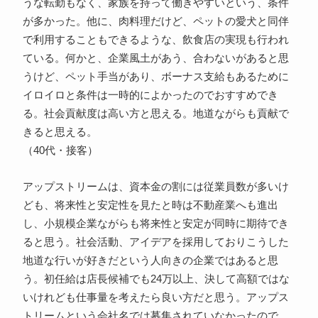
うな転勤もなく、家族を持って働きやすいという、条件
が多かった。他に、肉料理だけど、ペットの愛犬と同伴
で利用することもできるような、飲食店の実現も行われ
ている。何かと、企業風土があう、合わないがあると思
うけど、ペット手当があり、ボーナス支給もあるために
イロイロと条件は一時的によかったのでおすすめでき
る。社会貢献度は高い方と思える。地道ながらも貢献で
きると思える。
（40代・接客）
アップストリームは、資本金の割には従業員数が多いけ
ども、将来性と安定性を見たと時は不動産業へも進出
し、小規模企業ながらも将来性と安定が同時に期待でき
ると思う。社会活動、アイデアを採用しておりこうした
地道な行いが好きだという人向きの企業ではあると思
う。初任給は店長候補でも24万以上、決して高額ではな
いけれども仕事量を考えたら良い方だと思う。アップス
トリームという会社名では募集されていなかったので、