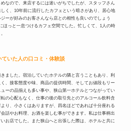
まめなので、来店するには迷いがちでしたが、スタッフさん
しく、10年前に流行したカフェという暗さがあり、居心地
ルジーが好みのお客さんなら店との相性も良いのでしょう
にほっと一息つけるカフェ空間でした。忙しくて、1人の時
う。
いていた人の口コミ・体験談
頂きました。宿泊していたホテルの隣と言うこともあり、利
良く、接客態度や味、商品の提供時間、そしてお値段もリー
ニューの品揃えも多い事や、狭山第一ホテルとつながってい
運転の心配もなく、仕事の後の取引先とのアルコール飲料含
何より、小さくはありますが、四名ほどであれば十分座れる
ず会話やお料理、お酒を楽しむ事ができます。私は仕事柄出
すいお店でした。また狭山へと出張した際は、ホテルと共に