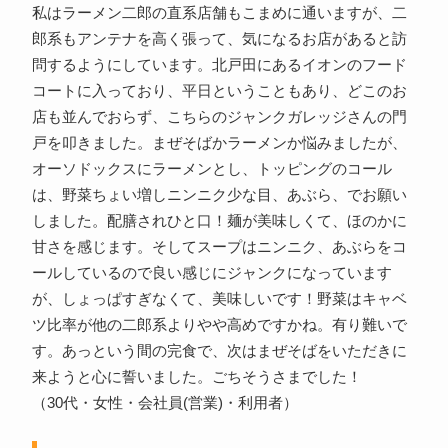
私はラーメン二郎の直系店舗もこまめに通いますが、二
郎系もアンテナを高く張って、気になるお店があると訪
問するようにしています。北戸田にあるイオンのフード
コートに入っており、平日ということもあり、どこのお
店も並んでおらず、こちらのジャンクガレッジさんの門
戸を叩きました。まぜそばかラーメンか悩みましたが、
オーソドックスにラーメンとし、トッピングのコール
は、野菜ちょい増しニンニク少な目、あぶら、でお願い
しました。配膳されひと口！麺が美味しくて、ほのかに
甘さを感じます。そしてスープはニンニク、あぶらをコ
ールしているので良い感じにジャンクになっています
が、しょっぱすぎなくて、美味しいです！野菜はキャベ
ツ比率が他の二郎系よりやや高めですかね。有り難いで
す。あっという間の完食で、次はまぜそばをいただきに
来ようと心に誓いました。ごちそうさまでした！
（30代・女性・会社員(営業)・利用者）