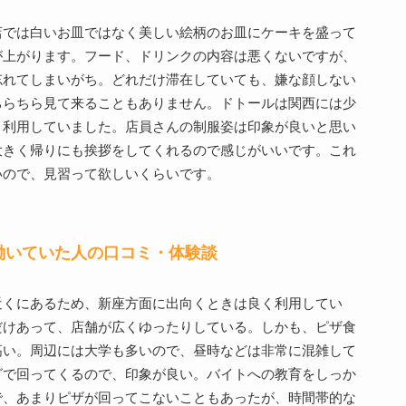
店では白いお皿ではなく美しい絵柄のお皿にケーキを盛って
が上がります。フード、ドリンクの内容は悪くないですが、
忘れてしまいがち。どれだけ滞在していても、嫌な顔しない
ちらちら見て来ることもありません。ドトールは関西には少
く利用していました。店員さんの制服姿は印象が良いと思い
大きく帰りにも挨拶をしてくれるので感じがいいです。これ
いので、見習って欲しいくらいです。
働いていた人の口コミ・体験談
近くにあるため、新座方面に出向くときは良く利用してい
だけあって、店舗が広くゆったりしている。しかも、ピザ食
高い。周辺には大学も多いので、昼時などは非常に混雑して
グで回ってくるので、印象が良い。バイトへの教育をしっか
で、あまりピザが回ってこないこともあったが、時間帯的な