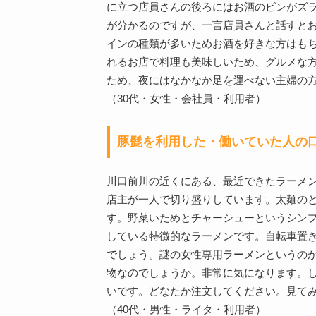
に立つ店員さんの後ろにはお酒のビンがズ
が分かるのですが、一言店員さんと話すと
インの種類が多いためお酒を好きな方はも
れるお店で料理も美味しいため、グルメな
ため、夜にはなかなか足を運べない主婦の
（30代・女性・会社員・利用者）
豚髭を利用した・働いていた人の
川口前川の近くにある、最近できたラーメ
店主が一人で切り盛りしています。太麺の
す。野菜いためとチャーシューというシン
している特徴的なラーメンです。自転車置
でしょう。謎の女性専用ラーメンというの
物なのでしょうか。非常に気になります。
いです。どなたか注文してください。見て
（40代・男性・ライタ・利用者）