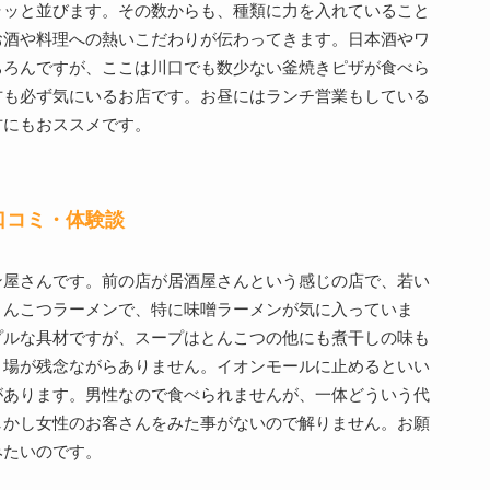
ラッと並びます。その数からも、種類に力を入れていること
お酒や料理への熱いこだわりが伝わってきます。日本酒やワ
ちろんですが、ここは川口でも数少ない釜焼きピザが食べら
方も必ず気にいるお店です。お昼にはランチ営業もしている
方にもおススメです。
口コミ・体験談
ン屋さんです。前の店が居酒屋さんという感じの店で、若い
とんこつラーメンで、特に味噌ラーメンが気に入っていま
プルな具材ですが、スープはとんこつの他にも煮干しの味も
き場が残念ながらありません。イオンモールに止めるといい
があります。男性なので食べられませんが、一体どういう代
しかし女性のお客さんをみた事がないので解りません。お願
みたいのです。