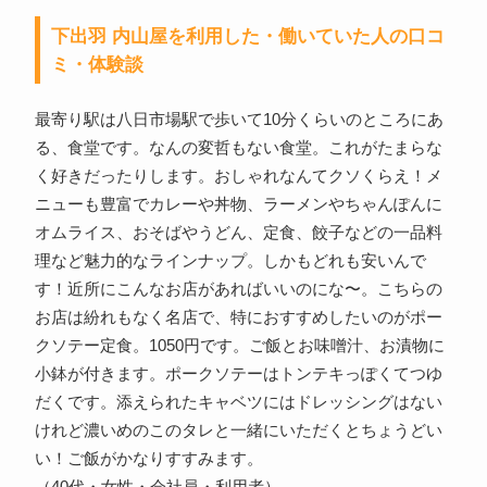
下出羽 内山屋を利用した・働いていた人の口コ
ミ・体験談
最寄り駅は八日市場駅で歩いて10分くらいのところにあ
る、食堂です。なんの変哲もない食堂。これがたまらな
く好きだったりします。おしゃれなんてクソくらえ！メ
ニューも豊富でカレーや丼物、ラーメンやちゃんぽんに
オムライス、おそばやうどん、定食、餃子などの一品料
理など魅力的なラインナップ。しかもどれも安いんで
す！近所にこんなお店があればいいのにな〜。こちらの
お店は紛れもなく名店で、特におすすめしたいのがポー
クソテー定食。1050円です。ご飯とお味噌汁、お漬物に
小鉢が付きます。ポークソテーはトンテキっぽくてつゆ
だくです。添えられたキャベツにはドレッシングはない
けれど濃いめのこのタレと一緒にいただくとちょうどい
い！ご飯がかなりすすみます。