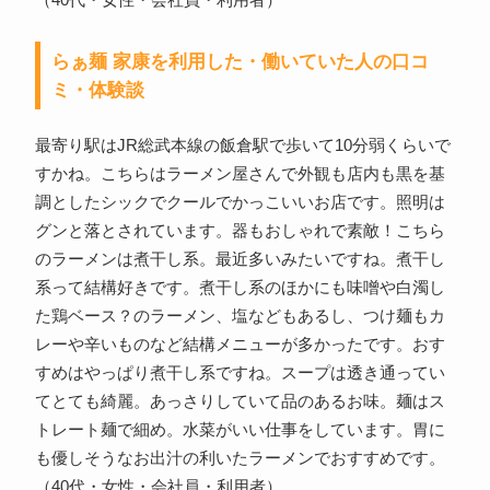
（40代・女性・会社員・利用者）
らぁ麺 家康を利用した・働いていた人の口コ
ミ・体験談
最寄り駅はJR総武本線の飯倉駅で歩いて10分弱くらいで
すかね。こちらはラーメン屋さんで外観も店内も黒を基
調としたシックでクールでかっこいいお店です。照明は
グンと落とされています。器もおしゃれで素敵！こちら
のラーメンは煮干し系。最近多いみたいですね。煮干し
系って結構好きです。煮干し系のほかにも味噌や白濁し
た鶏ベース？のラーメン、塩などもあるし、つけ麺もカ
レーや辛いものなど結構メニューが多かったです。おす
すめはやっぱり煮干し系ですね。スープは透き通ってい
てとても綺麗。あっさりしていて品のあるお味。麺はス
トレート麺で細め。水菜がいい仕事をしています。胃に
も優しそうなお出汁の利いたラーメンでおすすめです。
（40代・女性・会社員・利用者）