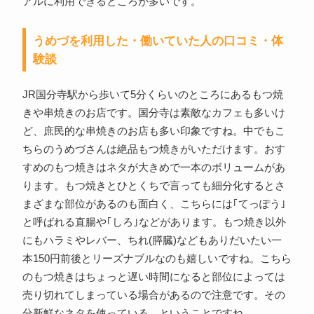
アルに利用できるところが多いです。
うめづを利用した・働いていた人の口コミ・体
験談
JR国分寺駅から歩いて5分くらいのところにあるもつ焼
きや串焼きのお店です。国分寺は素敵なカフェも多いけ
ど、庶民的な串焼きのお店も多い印象ですね。中でもこ
ちらのうめづさんは絶品もつ焼きがいただけます。おす
すめのもつ焼きはネタが大きめで一本のボリュームがあ
ります。もつ焼きとひとくちで言っても細分化するとさ
まざまな部位があるのも面白く、こちらには｢てっぽう｣
と呼ばれる直腸や｢しろ｣などがあります。もつ焼き以外
にもハラミやレバー、ちれ(膵臓)などもありだいたい一
本150円前後とリーズナブルなのも嬉しいですね。こちら
のもつ焼きはちょっと遅い時間になると部位によっては
売り切れてしまっている場合があるので注意です。その
分新鮮なネタを使っている、ということですね。