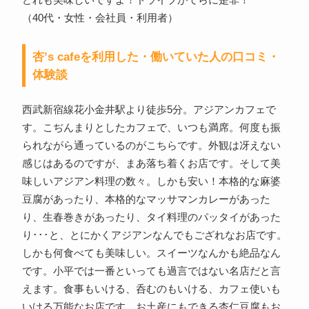
どれも美味しいですよ！ドライブがてらに是非！
（40代・女性・会社員・利用者）
杏’s cafeを利用した・働いていた人の口コミ・
体験談
西武新宿線花小金井駅より徒歩5分。アジアンカフェで
す。こぢんまりとしたカフェで、いつも満席。何度も振
られながら通っているのがこちらです。外観は冴えない
感じはあるのですが、まあ落ち着くお店です。そして美
味しいアジアン料理の数々。しかも安い！本格的な麻婆
豆腐があったり、本格的なマッサマンカレーがあった
り、生春巻きがあったり、タイ料理のパッタイがあった
り･･･と、とにかくアジアンなんでもござれなお店です。
しかも何食べても美味しい。スイーツなんかも絶品なん
です。小平では一番といっても過言ではない名店だと言
えます。食事もいける、呑むのもいける、カフェ使いも
いける万能なお店です。お土産にもできる杏仁豆腐もお