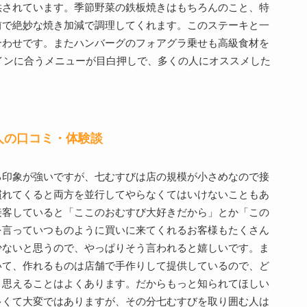
供されています。季節野菜の鉄板焼きはもちろんのこと、特
前で絶妙な焼き加減で調理してくれます。このステーキと一
合わせです。またハンバーグのフォアグラ乗せも高級食材を
ワインに合うメニューが目白押しで、多くの人にオススメした
人の口コミ・体験談
る印象が強いですが、七むすびは店の規模が小さめなので接
慣れてくると両方を並行してやらなくてはいけないこともあ
接客していると「ここのおむすび大好きだから」とか「この
を言っていつものように買いに来てくれるお客様もたくさん
少ないと思うので、やっぱりそう言われると嬉しいです。ま
いて、作れるものは店舗で手作りして提供しているので、ど
と思えることはよくあります。だからもっと知られてほしい
多くて大変ではありますが、その分七むすびを取り囲む人は