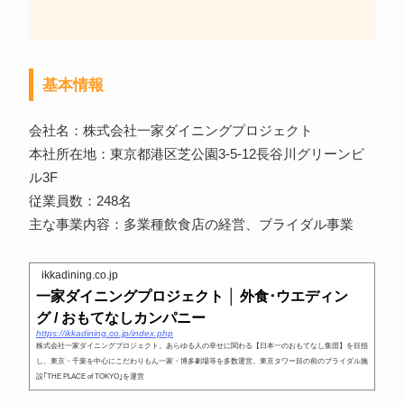
基本情報
会社名：株式会社一家ダイニングプロジェクト
本社所在地：東京都港区芝公園3-5-12長谷川グリーンビ
ル3F
従業員数：248名
主な事業内容：多業種飲食店の経営、ブライダル事業
ikkadining.co.jp
一家ダイニングプロジェクト │ 外食･ウエディン
グ / おもてなしカンパニー
https://ikkadining.co.jp/index.php
株式会社一家ダイニングプロジェクト。あらゆる人の幸せに関わる【日本一のおもてなし集団】を目指
し、東京・千葉を中心にこだわりもん一家・博多劇場等を多数運営。東京タワー目の前のブライダル施
設｢THE PLACE of TOKYO｣を運営