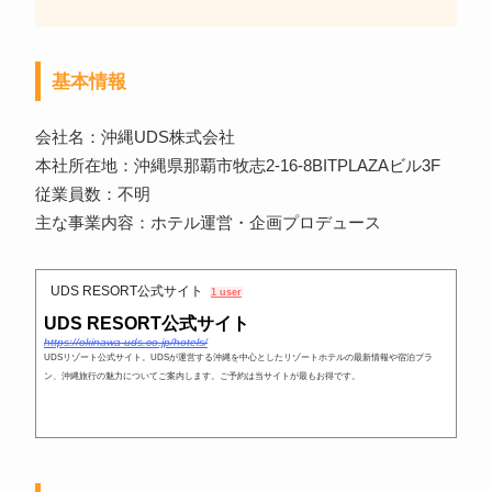
基本情報
会社名：沖縄UDS株式会社
本社所在地：沖縄県那覇市牧志2-16-8BITPLAZAビル3F
従業員数：不明
主な事業内容：ホテル運営・企画プロデュース
UDS RESORT公式サイト
1 user
UDS RESORT公式サイト
https://okinawa-uds.co.jp/hotels/
UDSリゾート公式サイト。UDSが運営する沖縄を中心としたリゾートホテルの最新情報や宿泊プラ
ン、沖縄旅行の魅力についてご案内します。ご予約は当サイトが最もお得です。