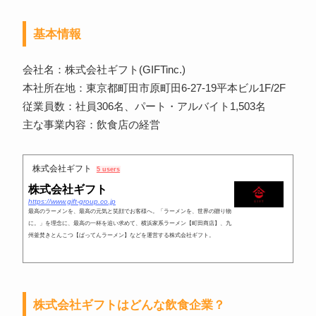
基本情報
会社名：株式会社ギフト(GIFTinc.)
本社所在地：東京都町田市原町田6-27-19平本ビル1F/2F
従業員数：社員306名、パート・アルバイト1,503名
主な事業内容：飲食店の経営
株式会社ギフト
5 users
株式会社ギフト
https://www.gift-group.co.jp
最高のラーメンを、最高の元気と笑顔でお客様へ。「ラーメンを、世界の贈り物
に。」を理念に、最高の一杯を追い求めて、横浜家系ラーメン【町田商店】、九
州釜焚きとんこつ【ばってんラーメン】などを運営する株式会社ギフト。
株式会社ギフトはどんな飲食企業？