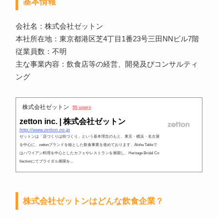
基本情報
会社名：株式会社ゼットン
本社所在地：東京都港区芝4丁目1番23号三田NNビル7階
従業員数：不明
主な事業内容：飲食店等の経営、開発及びコンサルティ
ング
株式会社ゼットン
55 users
zetton inc. | 株式会社ゼットン
http://www.zetton.co.jp
ゼットンは「店づくりは街づくり」という基本理念のもと、東京・横浜・名古屋
を中心に、zettonブランドを核とした飲食事業を進めております。Aloha Tableで
はハワイアン料理を中心としたカフェやレストランを展開し、Heritage Bridal Co
llectionにてブライダル展開を...
株式会社ゼットンはどんな飲食企業？