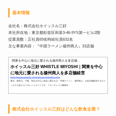
基本情報
会社名：株式会社ホイッスル三好
本社所在地：東京都杉並区和泉3-46-9YS第一ビル2階
従業員数：正社員69名時給社員632名
主な事業内容：『中国ラーメン揚州商人』33店舗
関東を中心に地元に愛される揚州商人を多店舗...
ホイッスル三好 WHISTLE MIYOSHI｜関東を中心
に地元に愛される揚州商人を多店舗経営
http://www.whistle-miyoshi.co.jp/index.php
東京、神奈川、千葉、埼玉を中心に地元に愛される「中国ラーメン 揚州商人」を多店舗経営するホイ
ッスル三好のコーポレートサイトです。フランチャイズ募集中。
株式会社ホイッスル三好はどんな飲食企業？