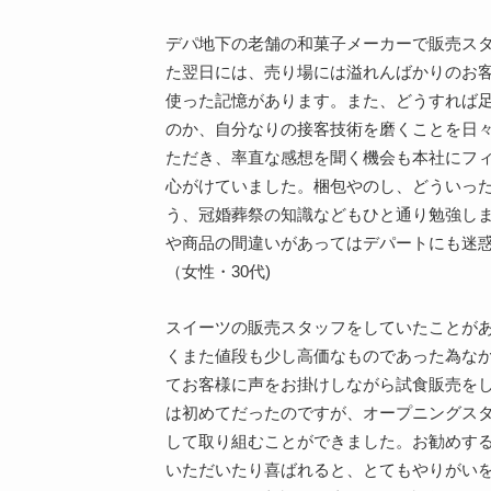
デパ地下の老舗の和菓子メーカーで販売ス
た翌日には、売り場には溢れんばかりのお
使った記憶があります。また、どうすれば
のか、自分なりの接客技術を磨くことを日
ただき、率直な感想を聞く機会も本社にフ
心がけていました。梱包やのし、どういっ
う、冠婚葬祭の知識などもひと通り勉強し
や商品の間違いがあってはデパートにも迷
（女性・30代)
スイーツの販売スタッフをしていたことが
くまた値段も少し高価なものであった為な
てお客様に声をお掛けしながら試食販売を
は初めてだったのですが、オープニングス
して取り組むことができました。お勧めす
いただいたり喜ばれると、とてもやりがい