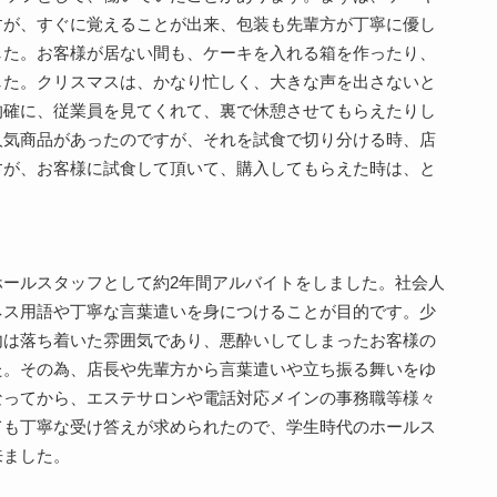
すが、すぐに覚えることが出来、包装も先輩方が丁寧に優し
した。お客様が居ない間も、ケーキを入れる箱を作ったり、
した。クリスマスは、かなり忙しく、大きな声を出さないと
的確に、従業員を見てくれて、裏で休憩させてもらえたりし
人気商品があったのですが、それを試食で切り分ける時、店
すが、お客様に試食して頂いて、購入してもらえた時は、と
ールスタッフとして約2年間アルバイトをしました。社会人
ネス用語や丁寧な言葉遣いを身につけることが目的です。少
内は落ち着いた雰囲気であり、悪酔いしてしまったお客様の
た。その為、店長や先輩方から言葉遣いや立ち振る舞いをゆ
なってから、エステサロンや電話対応メインの事務職等様々
ても丁寧な受け答えが求められたので、学生時代のホールス
来ました。