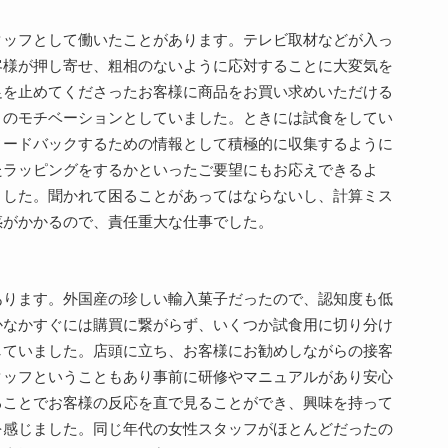
タッフとして働いたことがあります。テレビ取材などが入っ
客様が押し寄せ、粗相のないように応対することに大変気を
足を止めてくださったお客様に商品をお買い求めいただける
々のモチベーションとしていました。ときには試食をしてい
ィードバックするための情報として積極的に収集するように
たラッピングをするかといったご要望にもお応えできるよ
ました。聞かれて困ることがあってはならないし、計算ミス
惑がかかるので、責任重大な仕事でした。
あります。外国産の珍しい輸入菓子だったので、認知度も低
かなかすぐには購買に繋がらず、いくつか試食用に切り分け
していました。店頭に立ち、お客様にお勧めしながらの接客
タッフということもあり事前に研修やマニュアルがあり安心
ることでお客様の反応を直で見ることができ、興味を持って
を感じました。同じ年代の女性スタッフがほとんどだったの